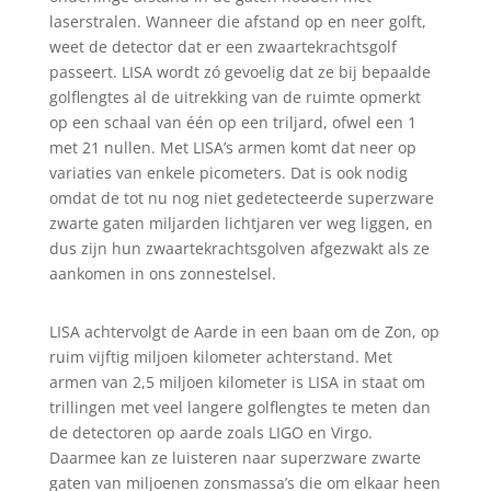
laserstralen. Wanneer die afstand op en neer golft,
weet de detector dat er een zwaartekrachtsgolf
passeert. LISA wordt zó gevoelig dat ze bij bepaalde
golflengtes al de uitrekking van de ruimte opmerkt
op een schaal van één op een triljard, ofwel een 1
met 21 nullen. Met LISA’s armen komt dat neer op
variaties van enkele picometers. Dat is ook nodig
omdat de tot nu nog niet gedetecteerde superzware
zwarte gaten miljarden lichtjaren ver weg liggen, en
dus zijn hun zwaartekrachtsgolven afgezwakt als ze
aankomen in ons zonnestelsel.
LISA achtervolgt de Aarde in een baan om de Zon, op
ruim vijftig miljoen kilometer achterstand. Met
armen van 2,5 miljoen kilometer is LISA in staat om
trillingen met veel langere golflengtes te meten dan
de detectoren op aarde zoals LIGO en Virgo.
Daarmee kan ze luisteren naar superzware zwarte
gaten van miljoenen zonsmassa’s die om elkaar heen